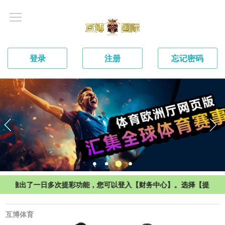
登录
注册
忘记密码
出了一日多次提彩功能，您可以登入【财务中心】。选择【提款】可以根据类
互博体育