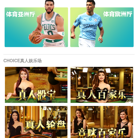
CHOICE真人娱乐场