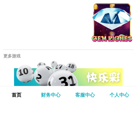
更多游戏
首页
财务中心
客服中心
个人中心