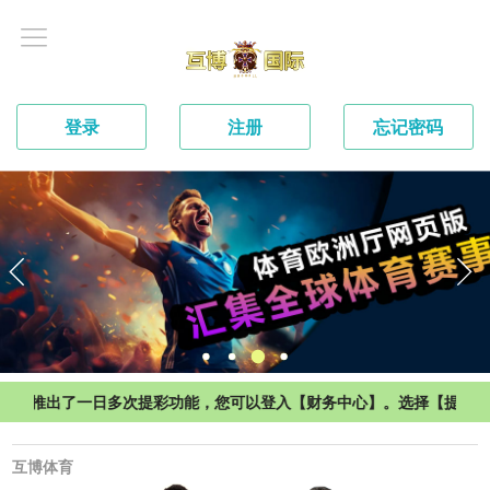
登录
注册
忘记密码
推出了一日多次提彩功能，您可以登入【财务中心】。选择【提款】可以根据
互博体育