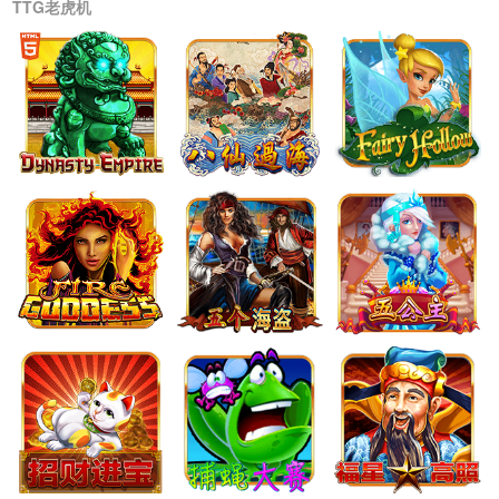
TTG老虎机