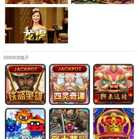
CHOICE电子