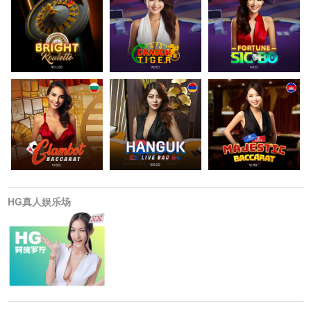
HG真人娱乐场