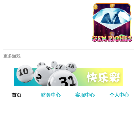
更多游戏
首页
财务中心
客服中心
个人中心